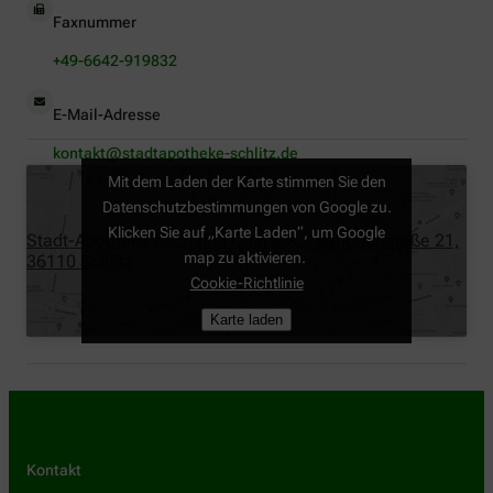
Faxnummer
+49-6642-919832
E-Mail-Adresse
kontakt@stadtapotheke-schlitz.de
Mit dem Laden der Karte stimmen Sie den
Datenschutzbestimmungen von Google zu.
Klicken Sie auf „Karte Laden“, um Google
Stadt-Apotheke Michaela Orlin e.K., Bahnhofstraße 21,
map zu aktivieren.
36110 Schlitz
Cookie-Richtlinie
Karte laden
Kontakt