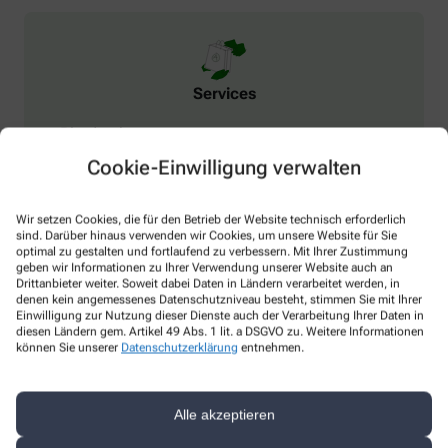
Services
Blutdruckmessung
BMI (Body-Mass-Index)
Cookie-Einwilligung verwalten
Botendienst
Kundenkarte
Wir setzen Cookies, die für den Betrieb der Website technisch erforderlich
Verblisterung
sind. Darüber hinaus verwenden wir Cookies, um unsere Website für Sie
optimal zu gestalten und fortlaufend zu verbessern. Mit Ihrer Zustimmung
Wechselwirkungen
geben wir Informationen zu Ihrer Verwendung unserer Website auch an
Drittanbieter weiter. Soweit dabei Daten in Ländern verarbeitet werden, in
Medikationsanalyse
denen kein angemessenes Datenschutzniveau besteht, stimmen Sie mit Ihrer
Parkplatz
Einwilligung zur Nutzung dieser Dienste auch der Verarbeitung Ihrer Daten in
diesen Ländern gem. Artikel 49 Abs. 1 lit. a DSGVO zu. Weitere Informationen
Ausbildungs-Apotheke
können Sie unserer
Datenschutzerklärung
entnehmen.
Barrierefrei
Internationale Arzneimittel
Alle akzeptieren
Gutscheine
Heimversorgung